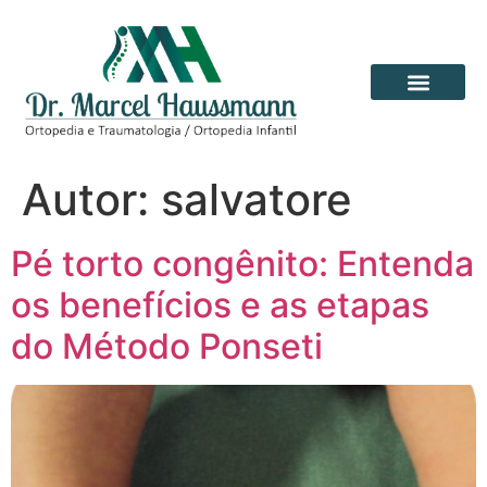
Autor:
salvatore
Pé torto congênito: Entenda
os benefícios e as etapas
do Método Ponseti